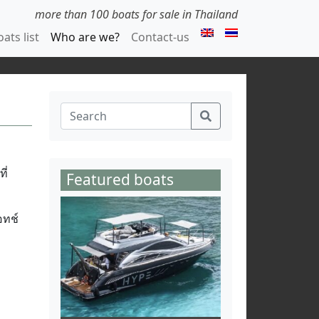
more than 100 boats for sale in Thailand
ats list
Who are we?
Contact-us
ี่
Featured boats
อทช์